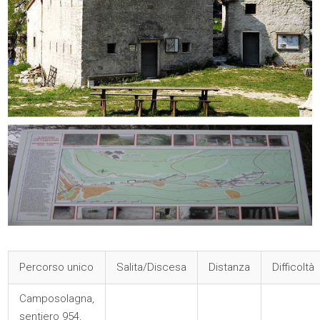
Percorso unico
Salita/Discesa
Distanza
Difficoltà
Camposolagna,
sentiero 954,