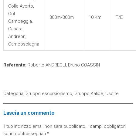
Colle Averto,
Col
300m/300m
10 Km
T/E
Campeggia,
Casara
Andreon,
Camposolagna
Referente:
Roberto ANDREOLI, Bruno COASSIN
Categoria:
Gruppo escursionismo
,
Gruppo Kalipè
,
Uscite
Lascia un commento
Il tuo indirizzo email non sarà pubblicato.
I campi obbligatori
sono contrassegnati
*