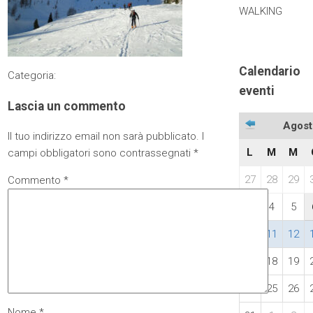
WALKING
Calendario
Categoria:
eventi
Lascia un commento
Agost
Il tuo indirizzo email non sarà pubblicato.
I
L
M
M
campi obbligatori sono contrassegnati
*
27
28
29
Commento
*
3
4
5
10
11
12
17
18
19
24
25
26
Nome
*