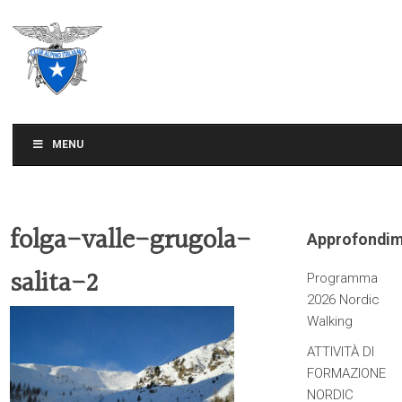
CLUB ALPINO ITALIANO
SEZIONE DI TREVISO
MENU
folga-valle-grugola-
Approfondim
salita-2
Programma
2026 Nordic
Walking
ATTIVITÀ DI
FORMAZIONE
NORDIC