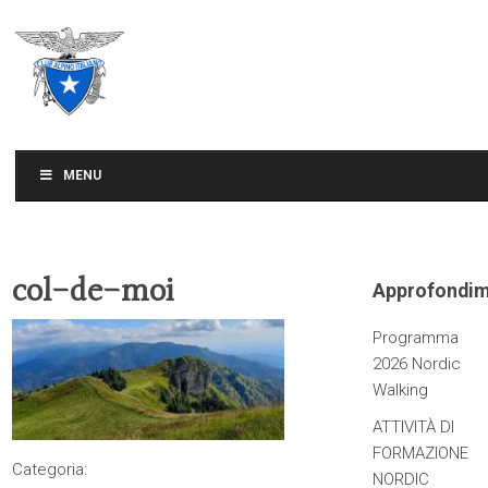
CLUB ALPINO ITALIANO
SEZIONE DI TREVISO
MENU
col-de-moi
Approfondim
Programma
2026 Nordic
Walking
ATTIVITÀ DI
FORMAZIONE
Categoria:
NORDIC