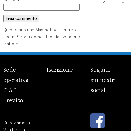
Sito web
31
1
2
Questo sito usa Akismet per ridurre lo
spam.
Scopri come i tuoi dati vengono
elaborati
.
Sede
Iscrizione
Seguici
operativa
sui nostri
C.A.I.
social
Treviso
Ci troviamo in
Villa Letizia