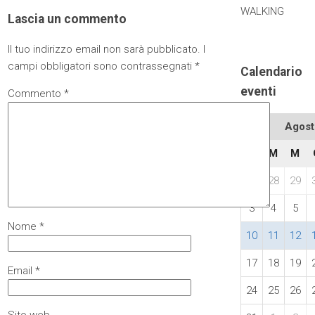
WALKING
Lascia un commento
Il tuo indirizzo email non sarà pubblicato.
I
campi obbligatori sono contrassegnati
*
Calendario
eventi
Commento
*
Agost
L
M
M
27
28
29
3
4
5
Nome
*
10
11
12
17
18
19
Email
*
24
25
26