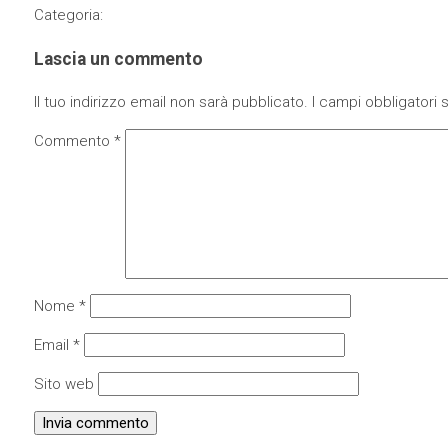
Categoria:
Lascia un commento
Il tuo indirizzo email non sarà pubblicato.
I campi obbligatori
Commento
*
Nome
*
Email
*
Sito web