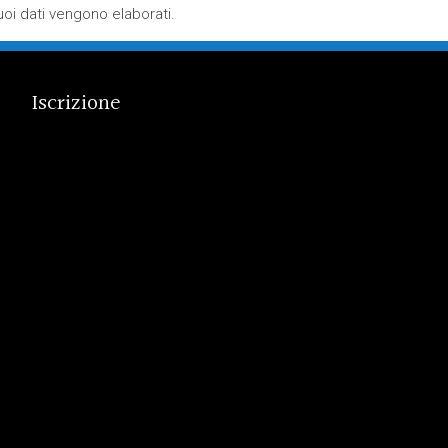
oi dati vengono elaborati
.
Iscrizione