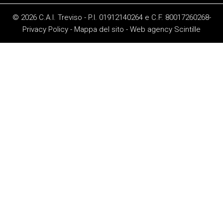
© 2026 C.A.I. Treviso - P.I. 01912140264 e C.F. 80017260268-
Privacy Policy
-
Mappa del sito
-
Web agency
Scintille