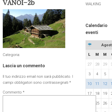
VANOI-2b
WALKING
Calendario
eventi
Agost
L
M
M
Categoria:
27
28
29
Lascia un commento
3
4
5
Il tuo indirizzo email non sarà pubblicato.
I
campi obbligatori sono contrassegnati
*
10
11
12
Commento
*
17
18
19
24
25
26