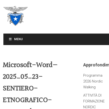
CLUB ALPINO ITALIANO
SEZIONE DI TREVISO
MENU
Microsoft-Word—
Approfondim
2025_05_23-
Programma
2026 Nordic
SENTIERO-
Walking
ATTIVITÀ DI
ETNOGRAFICO-
FORMAZIONE
NORDIC