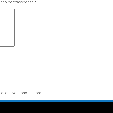
 sono contrassegnati
*
oi dati vengono elaborati
.