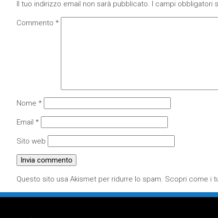
Il tuo indirizzo email non sarà pubblicato.
I campi obbligatori
Commento
*
Nome
*
Email
*
Sito web
Questo sito usa Akismet per ridurre lo spam.
Scopri come i tu