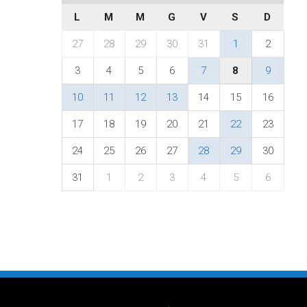
L
M
M
G
V
S
D
27
28
29
30
31
1
2
3
4
5
6
7
8
9
10
11
12
13
14
15
16
17
18
19
20
21
22
23
24
25
26
27
28
29
30
31
1
2
3
4
5
6