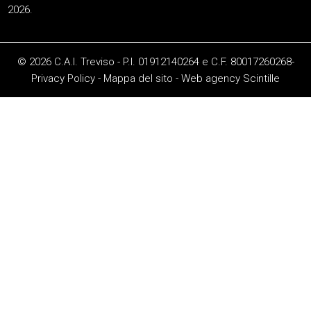
2026.
© 2026 C.A.I. Treviso - P.I. 01912140264 e C.F. 80017260268-
Privacy Policy
-
Mappa del sito
-
Web agency
Scintille