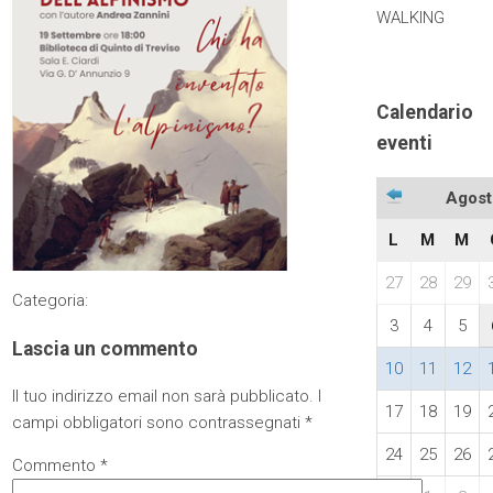
WALKING
Calendario
eventi
Agost
L
M
M
27
28
29
Categoria:
3
4
5
Lascia un commento
10
11
12
Il tuo indirizzo email non sarà pubblicato.
I
17
18
19
campi obbligatori sono contrassegnati
*
24
25
26
Commento
*