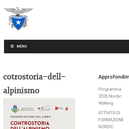
CLUB ALPINO ITALIANO
SEZIONE DI TREVISO
MENU
cotrostoria-dell-
Approfondim
alpinismo
Programma
2026 Nordic
Walking
ATTIVITÀ DI
FORMAZIONE
NORDIC