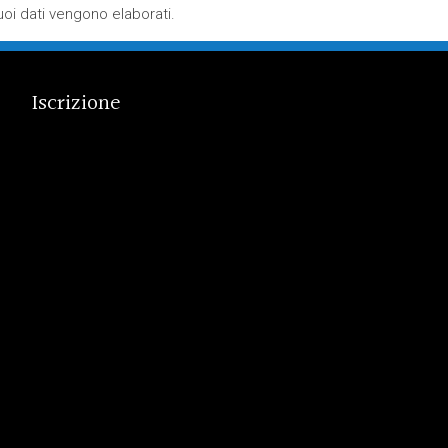
oi dati vengono elaborati
.
Iscrizione