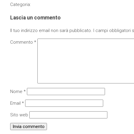
Categoria:
Lascia un commento
Il tuo indirizzo email non sarà pubblicato.
I campi obbligatori
Commento
*
Nome
*
Email
*
Sito web