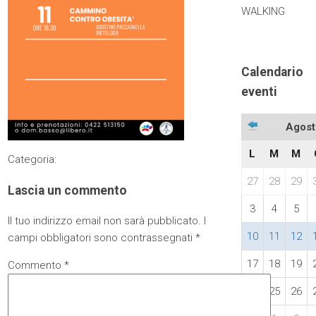
WALKING
Calendario
eventi
Agost
L
M
M
Categoria:
27
28
29
Lascia un commento
3
4
5
Il tuo indirizzo email non sarà pubblicato.
I
10
11
12
campi obbligatori sono contrassegnati
*
17
18
19
Commento
*
24
25
26