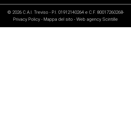
© 2026 C.A.I. Treviso - P.I. 01912140264 e C.F. 80017260268-
Privacy Policy
-
Mappa del sito
-
Web agency
Scintille