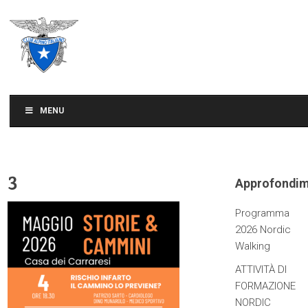
CLUB ALPINO ITALIANO
SEZIONE DI TREVISO
MENU
3
Approfondim
Programma
2026 Nordic
Walking
ATTIVITÀ DI
FORMAZIONE
NORDIC