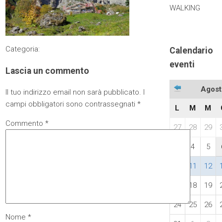
WALKING
Categoria:
Calendario
eventi
Lascia un commento
Agost
Il tuo indirizzo email non sarà pubblicato.
I
campi obbligatori sono contrassegnati
*
L
M
M
Commento
*
27
28
29
3
4
5
10
11
12
17
18
19
24
25
26
Nome
*