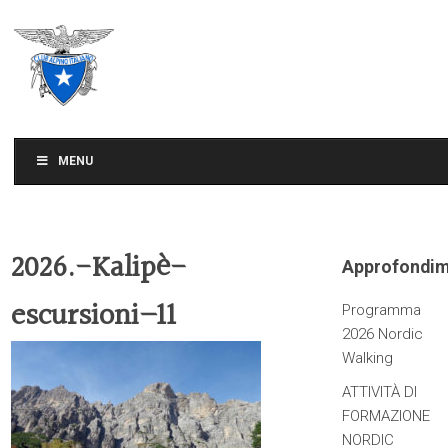
CLUB ALPINO ITALIANO
SEZIONE DI TREVISO
MENU
2026.-Kalipè-
Approfondim
escursioni–11
Programma
2026 Nordic
Walking
ATTIVITÀ DI
FORMAZIONE
NORDIC