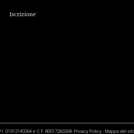
Iscrizione
 P.I. 01912140264 e C.F. 80017260268-
Privacy Policy
-
Mappa del sit