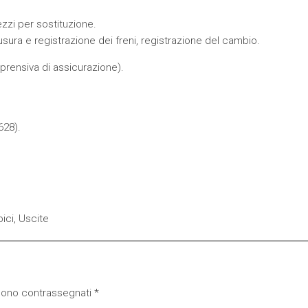
zzi per sostituzione.
usura e registrazione dei freni, registrazione del cambio.
prensiva di assicurazione).
628
).
ici
,
Uscite
 sono contrassegnati
*