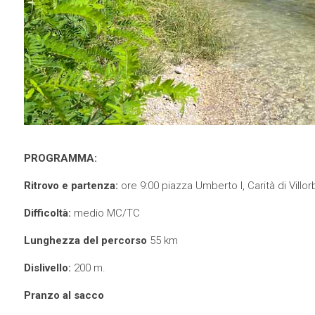
PROGRAMMA:
Ritrovo e partenza:
ore
9
:
00
piazza Umberto I, Carità di Villor
Difficoltà:
medio MC/
TC
Lunghezza del percorso
55 km
Dislivello:
200 m.
Pranzo al sacco