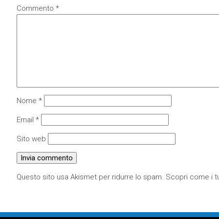
Commento
*
Nome
*
Email
*
Sito web
Questo sito usa Akismet per ridurre lo spam.
Scopri come i tu