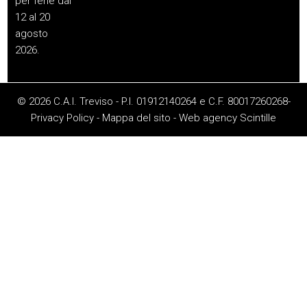
per ferie dal
12 al 20
agosto
2026.
© 2026 C.A.I. Treviso - P.I. 01912140264 e C.F. 80017260268-
Privacy Policy
-
Mappa del sito
-
Web agency
Scintille