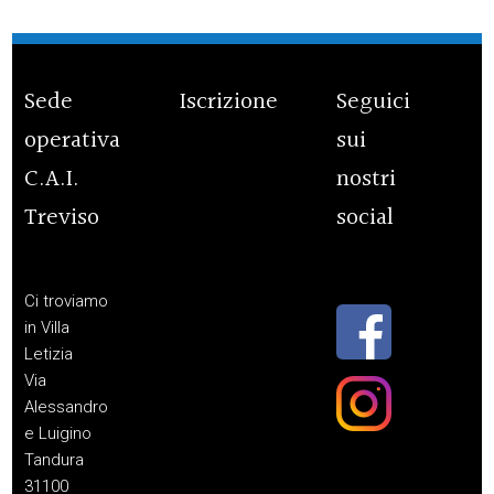
Sede
Iscrizione
Seguici
operativa
sui
C.A.I.
nostri
Treviso
social
Ci troviamo
in Villa
Letizia
Via
Alessandro
e Luigino
Tandura
31100