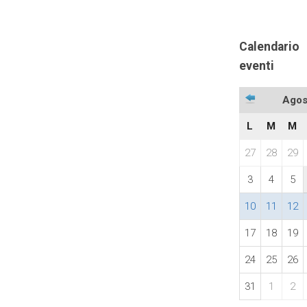
Calendario
eventi
Agos
L
M
M
27
28
29
3
4
5
10
11
12
17
18
19
24
25
26
31
1
2