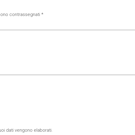
 sono contrassegnati
*
oi dati vengono elaborati
.