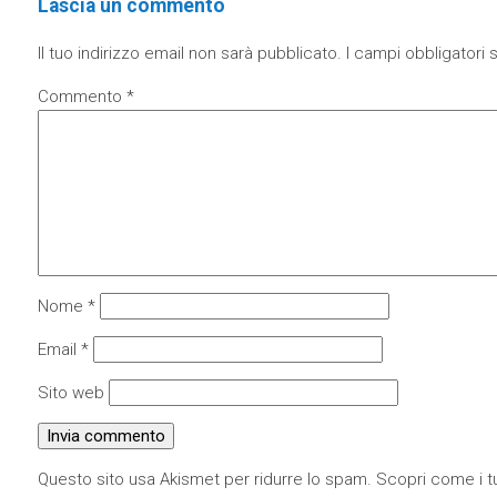
Lascia un commento
Il tuo indirizzo email non sarà pubblicato.
I campi obbligatori
Commento
*
Nome
*
Email
*
Sito web
Questo sito usa Akismet per ridurre lo spam.
Scopri come i tu