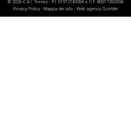
© 2026 C.A.I. Treviso - P.I. 01912140264 e C.F. 80017260268-
Privacy Policy
-
Mappa del sito
-
Web agency
Scintille