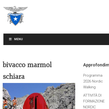
CLUB ALPINO ITALIANO
SEZIONE DI TREVISO
MENU
bivacco marmol
Approfondim
schiara
Programma
2026 Nordic
Walking
ATTIVITÀ DI
FORMAZIONE
NORDIC