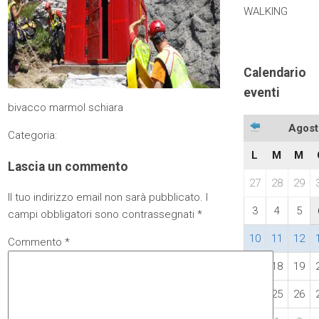
WALKING
Calendario
eventi
bivacco marmol schiara
Agost
Categoria:
L
M
M
Lascia un commento
27
28
29
Il tuo indirizzo email non sarà pubblicato.
I
3
4
5
campi obbligatori sono contrassegnati
*
10
11
12
Commento
*
17
18
19
24
25
26