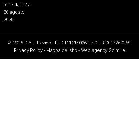
ferie dal 12 al
20 agosto
2026.
© 2026 C.A.I. Treviso - P.I. 01912140264 e C.F. 80017260268-
Privacy Policy
-
Mappa del sito
-
Web agency
Scintille