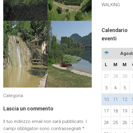
WALKING
Calendario
eventi
Agost
L
M
M
27
28
29
3
4
5
Categoria:
10
11
12
Lascia un commento
17
18
19
Il tuo indirizzo email non sarà pubblicato.
I
24
25
26
campi obbligatori sono contrassegnati
*