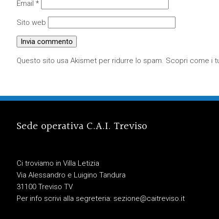
Email
*
Sito web
Questo sito usa Akismet per ridurre lo spam.
Scopri come i tu
Sede operativa C.A.I. Treviso
Ci troviamo in Villa Letizia
Via Alessandro e Luigino Tandura
31100 Treviso TV
Per info scrivi alla segreteria:
sezione@caitreviso.it