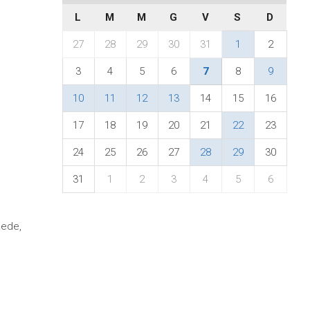
L
M
M
G
V
S
D
27
28
29
30
31
1
2
3
4
5
6
7
8
9
10
11
12
13
14
15
16
17
18
19
20
21
22
23
24
25
26
27
28
29
30
31
1
2
3
4
5
6
Lede,