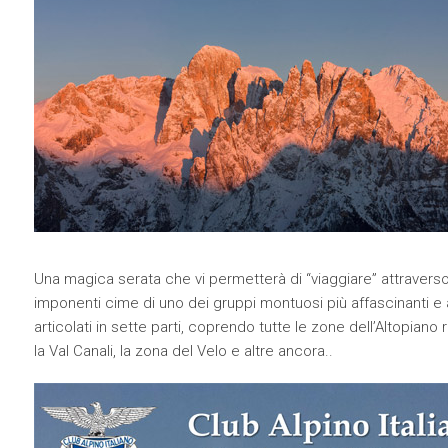
Una magica serata che vi permetterà di “viaggiare” attraverso 
imponenti cime di uno dei gruppi montuosi più affascinanti e a
articolati in sette parti, coprendo tutte le zone dell’Altopiano 
la Val Canali, la zona del Velo e altre ancora..