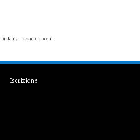
oi dati vengono elaborati
.
Iscrizione