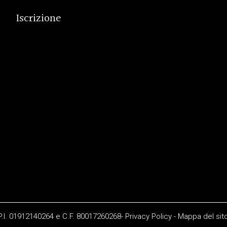
Iscrizione
 P.I. 01912140264 e C.F. 80017260268-
Privacy Policy
-
Mappa del sit