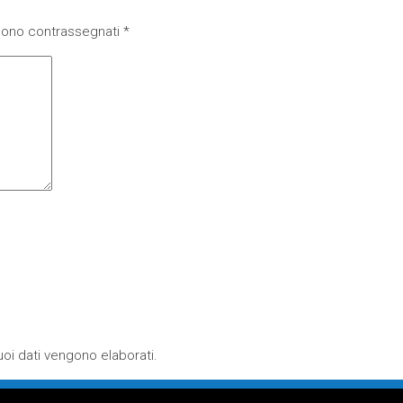
 sono contrassegnati
*
oi dati vengono elaborati
.