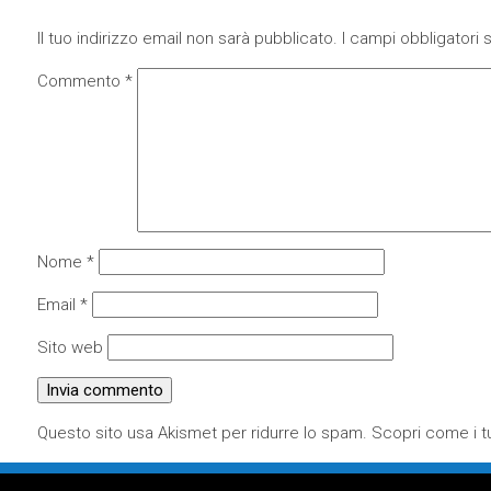
Il tuo indirizzo email non sarà pubblicato.
I campi obbligatori
Commento
*
Nome
*
Email
*
Sito web
Questo sito usa Akismet per ridurre lo spam.
Scopri come i tu