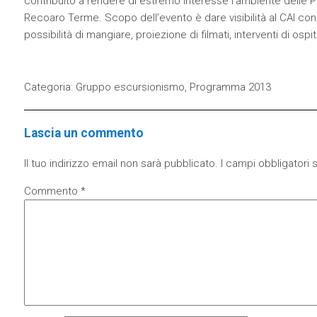
contribuito a rendere di estremo interesse l’ambiente delle 
Recoaro Terme. Scopo dell’evento è dare visibilità al CAI c
possibilità di mangiare, proiezione di filmati, interventi di ospit
Categoria:
Gruppo escursionismo
,
Programma 2013
Lascia un commento
Il tuo indirizzo email non sarà pubblicato.
I campi obbligatori
Commento
*