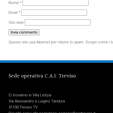
Nome
*
Email
*
Sito web
Questo sito usa Akismet per ridurre lo spam.
Scopri come i tu
Sede operativa C.A.I. Treviso
Ci troviamo in Villa Letizia
Via Alessandro e Luigino Tandura
31100 Treviso TV