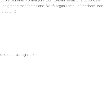
Piccole Dolomiti. Pomeriggio. Evento/Manifestazione pubblica a
on una grande manifestazione. Verrà organizzato un “tendone” con
i e autorità.
 sono contrassegnati
*