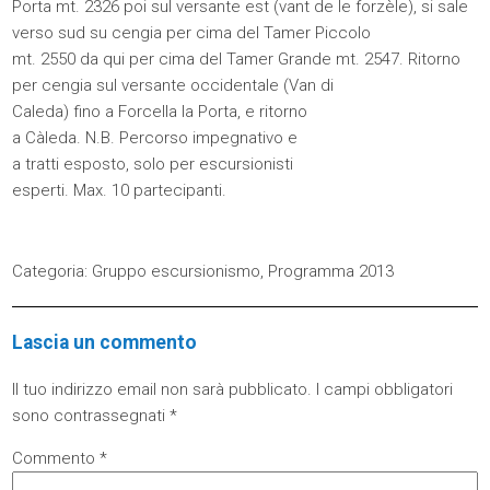
Porta mt. 2326 poi sul versante est (vant de le forzèle), si sale
verso sud su cengia per cima del Tamer Piccolo
mt. 2550 da qui per cima del Tamer Grande mt. 2547. Ritorno
per cengia sul versante occidentale (Van di
Caleda) fino a Forcella la Porta, e ritorno
a Càleda. N.B. Percorso impegnativo e
a tratti esposto, solo per escursionisti
esperti. Max. 10 partecipanti.
Categoria:
Gruppo escursionismo
,
Programma 2013
Lascia un commento
Il tuo indirizzo email non sarà pubblicato.
I campi obbligatori
sono contrassegnati
*
Commento
*