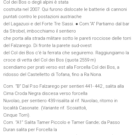
Col dei Bos o degli alpini è stata
costruita nel 2007. Qui furono dislocate le batterie di cannoni
puntati contro le postazioni austriache
del Lagazuoi e del Forte Tre Sassi. ● Com.“A” Partiamo dal bar
da Strobel, imbocchiamo il sentiero
che porta alla strada militare sotto le pareti rocciose delle torri
del Falzarego. Di fronte la parete sud-ovest
del Col dei Bos c’è la ferrata che seguiremo. Raggiungiamo la
croce di vetta del Col dei Bos (quota 2559 m)
scendiamo per prati verso est alla Forcella Col dei Bos, a
ridosso del Castelletto di Tofana, fino a Ra Nona.
Com. “B” Dal P.so Falzarego per sentieri 441- 442 , salita alla
Cima Croda Negra discesa verso forcella
Nuvolao, per sentiero 439 risalita al rif. Nuvolao, ritorno in
località Casonate. (Variante rif. Scoiattoli,
Cinque Torri).
Com. “A1” Salita Tamer Piccolo e Tamer Gande; da Passo
Duran salita per Forcella la