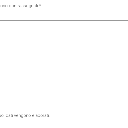
 sono contrassegnati
*
oi dati vengono elaborati
.