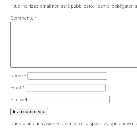
Il tuo indirizzo email non sarà pubblicato.
I campi obbligatori
Commento
*
Nome
*
Email
*
Sito web
Questo sito usa Akismet per ridurre lo spam.
Scopri come i tu