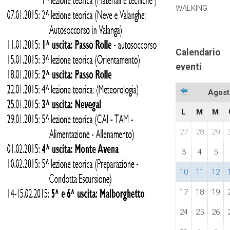
WALKING
Calendario
eventi
Agost
L
M
M
27
28
29
3
4
5
10
11
12
17
18
19
24
25
26