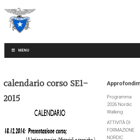
CLUB ALPINO ITALIANO
SEZIONE DI TREVISO
MENU
calendario corso SE1-
Approfondim
2015
Programma
2026 Nordic
Walking
ATTIVITÀ DI
FORMAZIONE
NORDIC