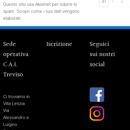
31
1
2
Questo sito usa Akismet per ridurre lo
spam.
Scopri come i tuoi dati vengono
elaborati
.
Sede
Iscrizione
Seguici
operativa
sui nostri
C.A.I.
social
Treviso
Ci troviamo in
Villa Letizia
Via
Alessandro e
Luigino