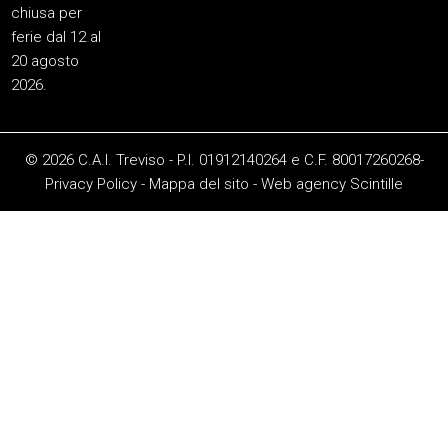
chiusa per
ferie dal 12 al
20 agosto
2026.
© 2026 C.A.I. Treviso - P.I. 01912140264 e C.F. 80017260268-
Privacy Policy
-
Mappa del sito
-
Web agency
Scintille