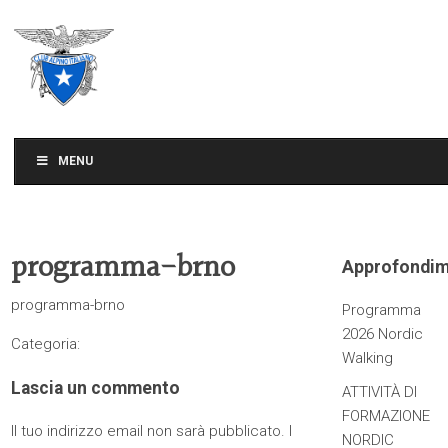
CLUB ALPINO ITALIANO
SEZIONE DI TREVISO
MENU
programma-brno
Approfondim
programma-brno
Programma
2026 Nordic
Categoria:
Walking
Lascia un commento
ATTIVITÀ DI
FORMAZIONE
Il tuo indirizzo email non sarà pubblicato.
I
NORDIC