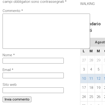
campi obbligatori sono contrassegnati
*
WALKING
Commento
*
Calendario
eventi
Agost
L
M
M
Nome
*
27
28
29
3
4
5
Email
*
10
11
12
Sito web
17
18
19
24
25
26