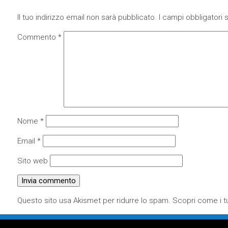
Il tuo indirizzo email non sarà pubblicato.
I campi obbligatori
Commento
*
Nome
*
Email
*
Sito web
Questo sito usa Akismet per ridurre lo spam.
Scopri come i tu