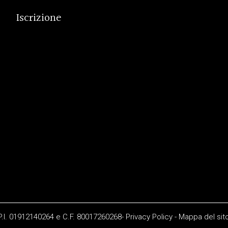
Iscrizione
 P.I. 01912140264 e C.F. 80017260268-
Privacy Policy
-
Mappa del sit