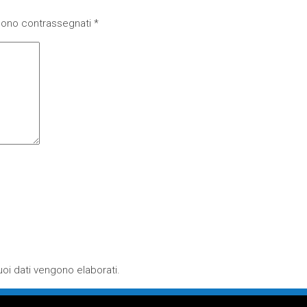
 sono contrassegnati
*
oi dati vengono elaborati
.