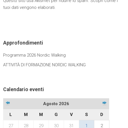
Questo sito usa Akismet per ridurre lo spam.
Scopri come i
tuoi dati vengono elaborati
.
Approfondimenti
Programma 2026 Nordic Walking
ATTIVITÀ DI FORMAZIONE NORDIC WALKING
Calendario eventi
Agosto 2026
L
M
M
G
V
S
D
27
28
29
30
31
1
2