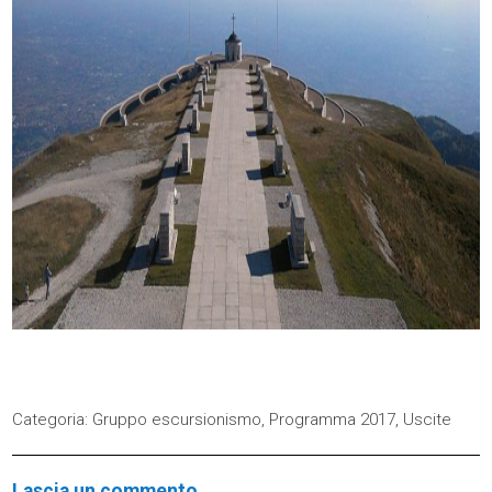
Categoria:
Gruppo escursionismo
,
Programma 2017
,
Uscite
Lascia un commento