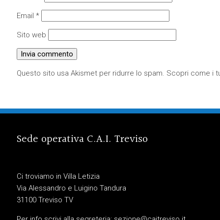
Email
*
Sito web
Questo sito usa Akismet per ridurre lo spam.
Scopri come i tu
Sede operativa C.A.I. Treviso
Ci troviamo in Villa Letizia
Via Alessandro e Luigino Tandura
31100 Treviso TV
Per info scrivi alla segreteria:
sezione@caitreviso.it