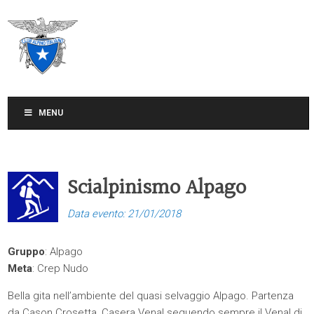
CLUB ALPINO ITALIANO
SEZIONE DI TREVISO
MENU
Scialpinismo Alpago
Data evento: 21/01/2018
Gruppo
: Alpago
Meta
: Crep Nudo
Bella gita nell’ambiente del quasi selvaggio Alpago. Partenza
da Cason Crosetta, Casera Venal seguendo sempre il Venal di