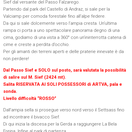
Sief dal versante del Passo Falzarego.
Partendo dal park del Castello di Andraz, si sale per la
Valciamp per comoda forestale fino all’alpe federe.
Da qui si sale dolcemente verso l’ampia cresta. Un’ultima
rampa ci porta a uno spettacolare panorama degno di una
cima, godiamo di una vista a 360° con un’ininterrotta catena di
cime e creste a perdita d’occhio.
Per gli amanti dei terreni aperti e delle praterie innevate è da
non perdere!
Dal Passo Sief e SOLO sul posto, sarà valutata la possibilità
di salire sul M. Sief (2424 mt).
Salita RISERVATA AI SOLI POSSESSORI di ARTVA, pala e
sonda.
Livello difficoltà “ROSSO”
Dall’ampia sella si prosegue verso nord verso il Settsass fino
ad incontrare il bivacco Sief.
Di qui inizia la discesa per la Gerda a raggiungere La Bela
Freina. Infine al park di partenza.