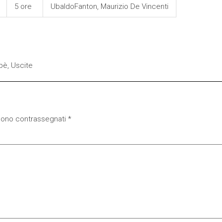
5 ore
UbaldoFanton, Maurizio De Vincenti
pè
,
Uscite
 sono contrassegnati
*