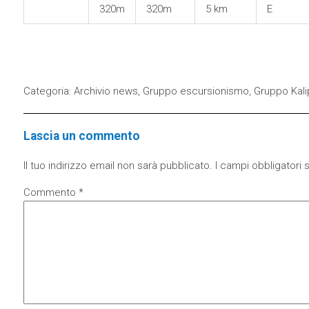
320m
320m
5 km
E
Categoria:
Archivio news
,
Gruppo escursionismo
,
Gruppo Kali
Lascia un commento
Il tuo indirizzo email non sarà pubblicato.
I campi obbligatori
Commento
*