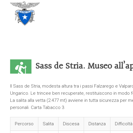
CLUB ALPINO ITALIANO
SEZIONE DI TREVISO
Sass de Stria. Museo all’a
Il Sass de Stria, modesta altura tra i passi Falzarego e Valpar
Ungarico. Le trincee ben recuperate, restituiscono in modo fede
La salita alla vetta (2.477 mt) avviene in tutta sicurezza per 
personali. Carta Tabacco 3
Percorso
Salita
Discesa
Distanza
Difficoltà