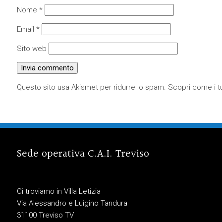
Nome
*
Email
*
Sito web
Questo sito usa Akismet per ridurre lo spam.
Scopri come i tu
Sede operativa C.A.I. Treviso
Ci troviamo in Villa Letizia
Via Alessandro e Luigino Tandura
31100 Treviso TV