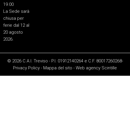
19.00
La Sede sarà
chiusa per
ferie dal 12 al
20 agosto
2026.
© 2026 C.A.I. Treviso - P.I. 01912140264 e C.F. 80017260268-
Privacy Policy
-
Mappa del sito
-
Web agency
Scintille