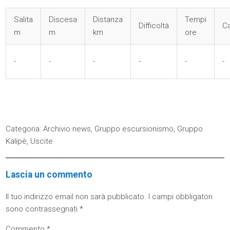
Salita
Discesa
Distanza
Tempi
Difficoltà
Ca
m
m
km
ore
-
-
-
-
-
-
Categoria:
Archivio news
,
Gruppo escursionismo
,
Gruppo
Kalipè
,
Uscite
Lascia un commento
Il tuo indirizzo email non sarà pubblicato.
I campi obbligatori
sono contrassegnati
*
Commento
*