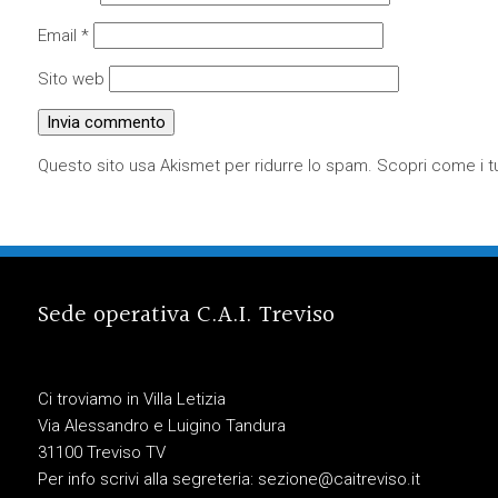
Email
*
Sito web
Questo sito usa Akismet per ridurre lo spam.
Scopri come i tu
Sede operativa C.A.I. Treviso
Ci troviamo in Villa Letizia
Via Alessandro e Luigino Tandura
31100 Treviso TV
Per info scrivi alla segreteria:
sezione@caitreviso.it