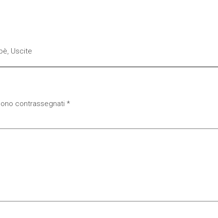
pè
,
Uscite
 sono contrassegnati
*