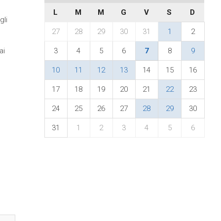
L
M
M
G
V
S
D
gli
27
28
29
30
31
1
2
ai
3
4
5
6
7
8
9
10
11
12
13
14
15
16
17
18
19
20
21
22
23
24
25
26
27
28
29
30
31
1
2
3
4
5
6