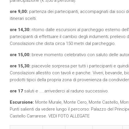
partecipazione (€ 3,00 a persona).
ore 9,00:
partenza dei partecipanti, accompagnati dai soci del 
itinerari scelti.
ore 14,30:
ritorno dalle escursioni al parcheggio esterno de
partecipanti di effettuare il cambio degli indumenti; prelievo d
Consolazioni che dista circa 150 metri dal parcheggio.
ore 15,00:
breve momento celebrativo con saluto delle autori
ore 15,30:
piacevole sorpresa per tutti i partecipanti e quindi 
Consolazioni allestito con tavoli e panche. Viveri, bevande, bic
prodotti tipici della propria zona di provenienza da condivider
ore 17
saluti e …..arrivederci al raduno successivo.
Escursione:
Monte Murale, Monte Cero, Monte Castello, Mont
Punti salienti da vedere lungo il percorso: Palazzo del Principe
Castello Carrarese. VEDI FOTO ALLEGATE