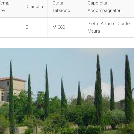
Tempi
Carta
Capo gita -
Difficoltà
ore
Tabacco
Accompagnatori
Pietro Artuso - Conte
4
E
n° 060
Maura