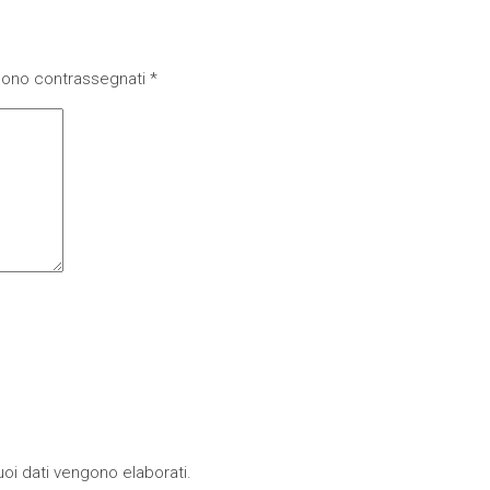
 sono contrassegnati
*
oi dati vengono elaborati
.