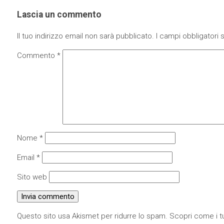
Lascia un commento
Il tuo indirizzo email non sarà pubblicato.
I campi obbligatori
Commento
*
Nome
*
Email
*
Sito web
Questo sito usa Akismet per ridurre lo spam.
Scopri come i tu