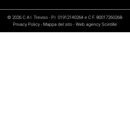
© 2026 C.A.I. Treviso - P.I. 01912140264 e C.F. 80017260268-
Privacy Policy
-
Mappa del sito
-
Web agency
Scintille