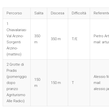
Percorso
Salita
Discesa
Difficoltà
Referent
1
Chiavalarias-
Val Arzino-
350
Pietro Ar
350 m
T/E
Sorgenti
m
mail: ar
Arzino-
(mattino)
2 Grotte di
Pradis
(pomeriggio
Alessio 
150
dopo
150 m
T
mail:
m
pranzo
alessio.
Agriturismo
Alle Radici)