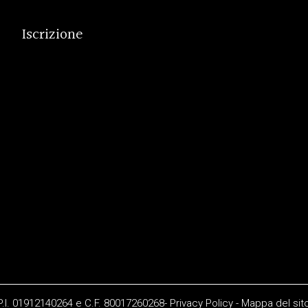
Iscrizione
 P.I. 01912140264 e C.F. 80017260268-
Privacy Policy
-
Mappa del sit