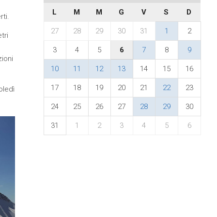
L
M
M
G
V
S
D
ti.
27
28
29
30
31
1
2
tri
3
4
5
6
7
8
9
zioni
10
11
12
13
14
15
16
17
18
19
20
21
22
23
oledì
24
25
26
27
28
29
30
31
1
2
3
4
5
6