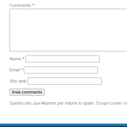
Commento
*
Nome
*
Email
*
Sito web
Questo sito usa Akismet per ridurre lo spam.
Scopri come i tu