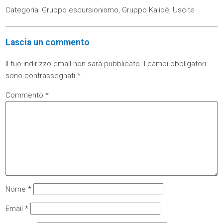
Categoria:
Gruppo escursionismo
,
Gruppo Kalipè
,
Uscite
Lascia un commento
Il tuo indirizzo email non sarà pubblicato.
I campi obbligatori
sono contrassegnati
*
Commento
*
Nome
*
Email
*