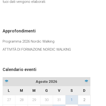
tuoi dati vengono elaborati
.
Approfondimenti
Programma 2026 Nordic Walking
ATTIVITÀ DI FORMAZIONE NORDIC WALKING
Calendario eventi
Agosto 2026
L
M
M
G
V
S
D
27
28
29
30
31
1
2