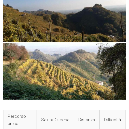
Percorso
Salita/Discesa
Distanza
Difficoltà
unico