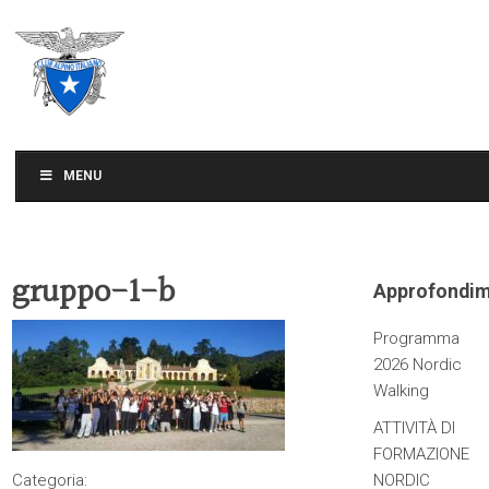
CLUB ALPINO ITALIANO
SEZIONE DI TREVISO
MENU
gruppo-1-b
Approfondim
Programma
2026 Nordic
Walking
ATTIVITÀ DI
FORMAZIONE
Categoria:
NORDIC