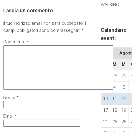
WALKING
Lascia un commento
Il tuo indirizzo email non sarà pubblicato.
I
Calendario
campi obbligatori sono contrassegnati
*
eventi
Commento
*
Agost
L
M
M
27
28
29
3
4
5
Nome
*
10
11
12
17
18
19
Email
*
24
25
26