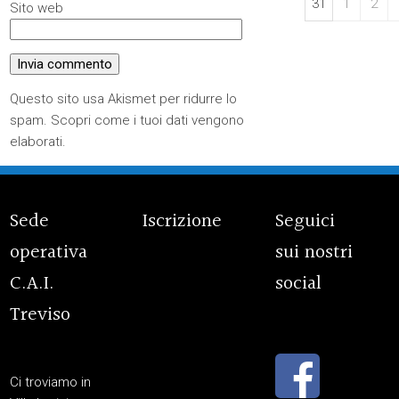
31
1
2
Sito web
Questo sito usa Akismet per ridurre lo
spam.
Scopri come i tuoi dati vengono
elaborati
.
Sede
Iscrizione
Seguici
operativa
sui nostri
C.A.I.
social
Treviso
Ci troviamo in