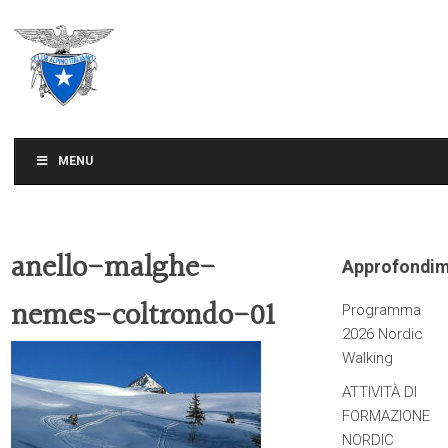
CLUB ALPINO ITALIANO
SEZIONE DI TREVISO
MENU
anello-malghe-
Approfondim
nemes-coltrondo-01
Programma
2026 Nordic
Walking
ATTIVITÀ DI
FORMAZIONE
NORDIC