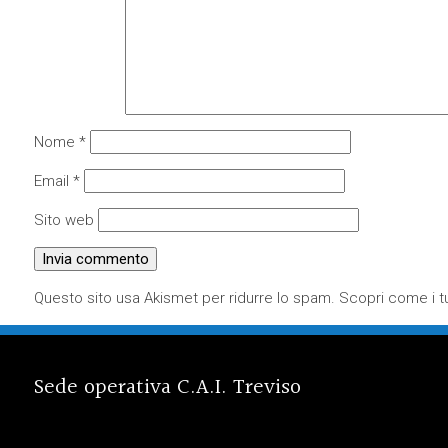
Nome
*
Email
*
Sito web
Questo sito usa Akismet per ridurre lo spam.
Scopri come i tu
Sede operativa C.A.I. Treviso