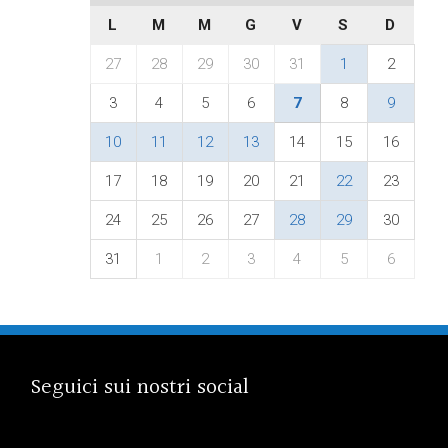
L
M
M
G
V
S
D
27
28
29
30
31
1
2
3
4
5
6
7
8
9
10
11
12
13
14
15
16
17
18
19
20
21
22
23
24
25
26
27
28
29
30
31
1
2
3
4
5
6
Seguici sui nostri social