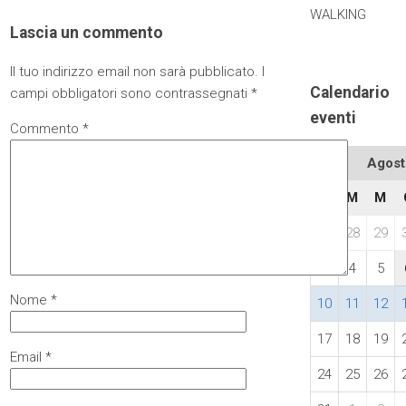
WALKING
Lascia un commento
Il tuo indirizzo email non sarà pubblicato.
I
Calendario
campi obbligatori sono contrassegnati
*
eventi
Commento
*
Agost
L
M
M
27
28
29
3
4
5
Nome
*
10
11
12
17
18
19
Email
*
24
25
26