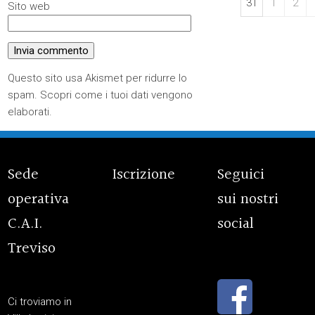
31
1
2
Sito web
Questo sito usa Akismet per ridurre lo
spam.
Scopri come i tuoi dati vengono
elaborati
.
Sede
Iscrizione
Seguici
operativa
sui nostri
C.A.I.
social
Treviso
Ci troviamo in