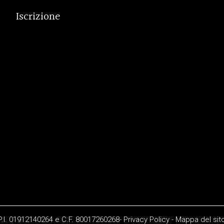
Iscrizione
 P.I. 01912140264 e C.F. 80017260268-
Privacy Policy
-
Mappa del sit