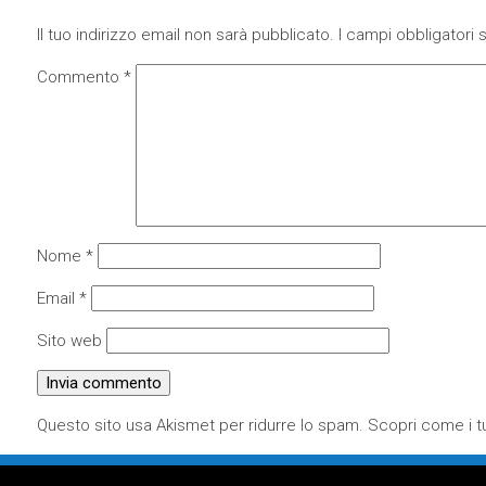
Il tuo indirizzo email non sarà pubblicato.
I campi obbligatori
Commento
*
Nome
*
Email
*
Sito web
Questo sito usa Akismet per ridurre lo spam.
Scopri come i tu