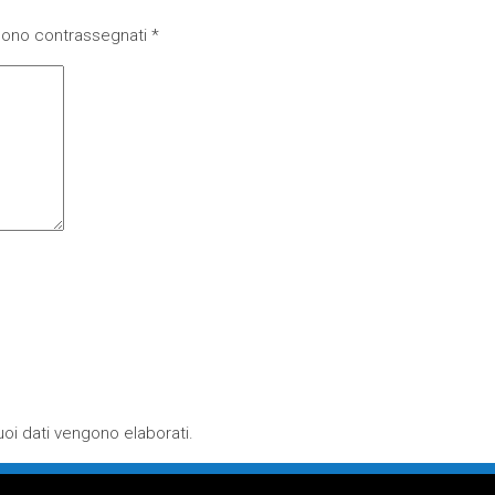
 sono contrassegnati
*
oi dati vengono elaborati
.