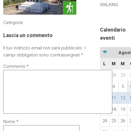
WALKING
Categoria:
Calendario
Lascia un commento
eventi
Il tuo indirizzo email non sarà pubblicato.
I
Agost
campi obbligatori sono contrassegnati
*
L
M
M
Commento
*
27
28
29
3
4
5
10
11
12
17
18
19
24
25
26
Nome
*