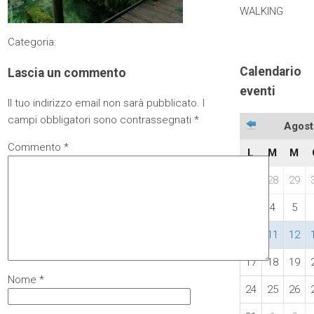
WALKING
Categoria:
Calendario
Lascia un commento
eventi
Il tuo indirizzo email non sarà pubblicato.
I
campi obbligatori sono contrassegnati
*
Agost
Commento
*
L
M
M
27
28
29
3
4
5
10
11
12
17
18
19
Nome
*
24
25
26