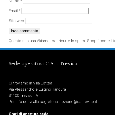
Nome
*
Email
*
Sito web
Questo sito usa Akismet per ridurre lo spam.
Scopri come i tu
Sede operativa C.A.I. Treviso
Ci troviamo in Villa Letizia
Via Alessandro e Luigino Tandura
31100 Treviso TV
Per info scrivi alla segreteria:
sezione@caitreviso.it
Orari di apertura sede