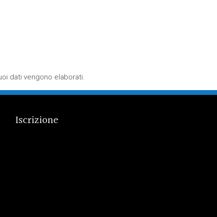
oi dati vengono elaborati
.
Iscrizione