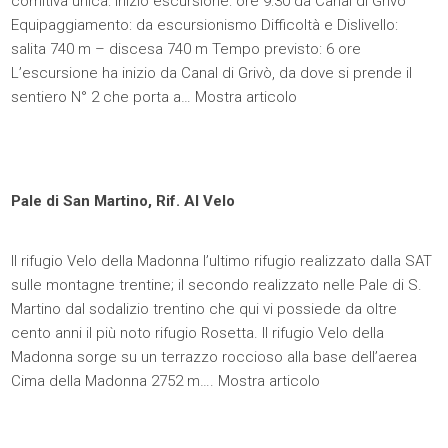
comitiva unica: Inizio escursione: ore 9:30 da Canal di Grivò
Equipaggiamento: da escursionismo Difficoltà e Dislivello:
salita 740 m – discesa 740 m Tempo previsto: 6 ore
L’escursione ha inizio da Canal di Grivò, da dove si prende il
sentiero N° 2 che porta a…
Mostra articolo
Pale di San Martino, Rif. Al Velo
Il rifugio Velo della Madonna l’ultimo rifugio realizzato dalla SAT
sulle montagne trentine; il secondo realizzato nelle Pale di S.
Martino dal sodalizio trentino che qui vi possiede da oltre
cento anni il più noto rifugio Rosetta. Il rifugio Velo della
Madonna sorge su un terrazzo roccioso alla base dell’aerea
Cima della Madonna 2752 m….
Mostra articolo