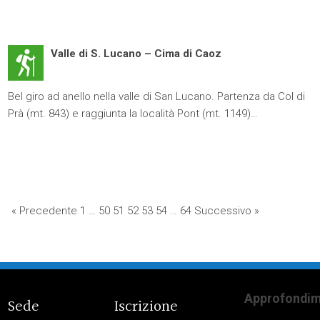
Valle di S. Lucano – Cima di Caoz
Bel giro ad anello nella valle di San Lucano. Partenza da Col di
Prà (mt. 843) e raggiunta la località Pont (mt. 1149)…
« Precedente
1
…
50
51
52
53
54
…
64
Successivo »
Approfondim
Sede
Iscrizione