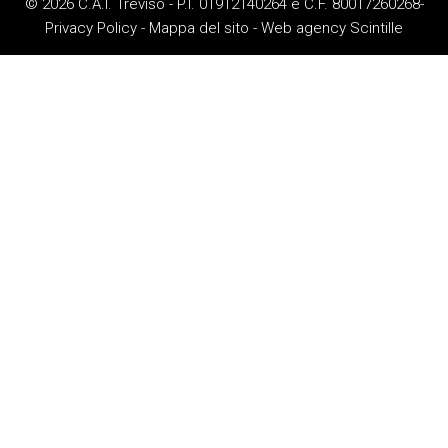
© 2026 C.A.I. Treviso - P.I. 01912140264 e C.F. 80017260268-
Privacy Policy
-
Mappa del sito
-
Web agency
Scintille