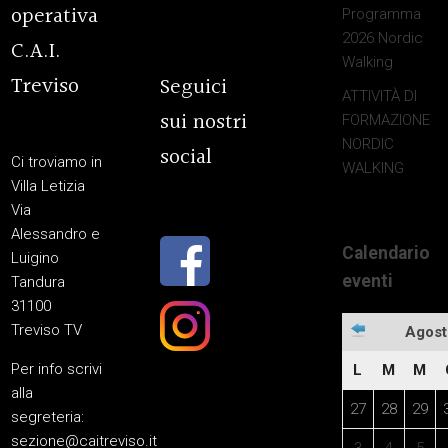
operativa
Programma
2026 Nordic
C.A.I.
Walking
Treviso
Seguici
ATTIVITÀ DI
sui nostri
FORMAZIONE
NORDIC
social
Ci troviamo in
WALKING
Villa Letizia
Via
Alessandro e
Calendario
Luigino
eventi
Tandura
31100
Treviso TV
Agost
Per info scrivi
L
M
M
alla
27
28
29
segreteria:
sezione@caitreviso.it
3
4
5