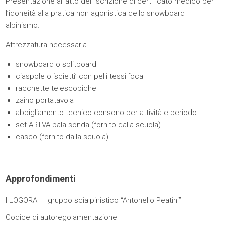
Presentazione all’atto dell’iscrizione di certificato medico per
l’idoneità alla pratica non agonistica dello snowboard
alpinismo.
Attrezzatura necessaria
snowboard o splitboard
ciaspole o ‘scietti’ con pelli tessilfoca
racchette telescopiche
zaino portatavola
abbigliamento tecnico consono per attività e periodo
set ARTVA-pala-sonda (fornito dalla scuola)
casco (fornito dalla scuola)
Approfondimenti
I LOGORAI – gruppo scialpinistico “Antonello Peatini”
Codice di autoregolamentazione