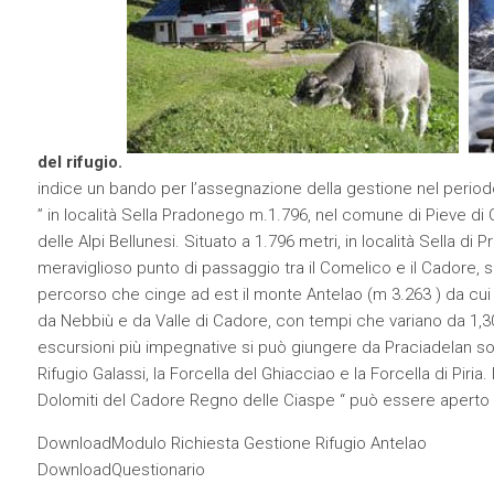
del rifugio.
indice un bando per l’assegnazione della gestione nel periodo
” in località Sella Pradonego m.1.796, nel comune di Pieve di C
delle Alpi Bellunesi. Situato a 1.796 metri, in località Sella d
meraviglioso punto di passaggio tra il Comelico e il Cadore, s
percorso che cinge ad est il monte Antelao (m 3.263 ) da cu
da Nebbiù e da Valle di Cadore, con tempi che variano da 1,30 a
escursioni più impegnative si può giungere da Praciadelan sopr
Rifugio Galassi, la Forcella del Ghiacciao e la Forcella di Piria. 
Dolomiti del Cadore Regno delle Ciaspe “ può essere aperto a
Download
Modulo Richiesta Gestione Rifugio Antelao
Download
Questionario