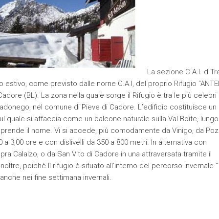
La sezione C.A.I. d Tr
 estivo, come previsto dalle norne C.A.I, del proprio Rifugio “ANT
adore (BL). La zona nella quale sorge il Rifugio è tra le più celebri
i Pradonego, nel comune di Pieve di Cadore. L’edificio costituisce un
ul quale si affaccia come un balcone naturale sulla Val Boite, lungo
i prende il nome. Vi si accede, più comodamente da Vinigo, da Poz
 3,00 ore e con dislivelli da 350 a 800 metri. In alternativa con
a Calalzo, o da San Vito di Cadore in una attraversata tramite il
Inoltre, poichè Il rifugio è situato all’interno del percorso invernale “
nche nei fine settimana invernali.