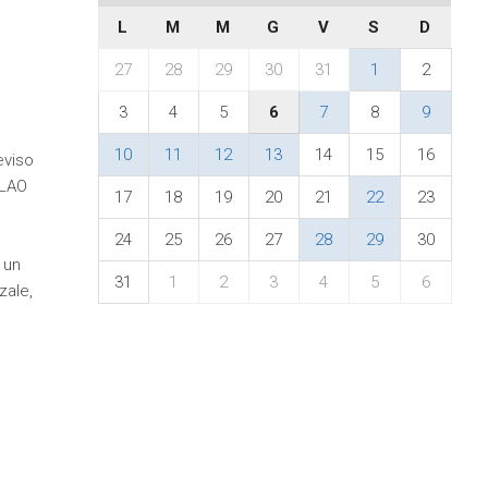
L
M
M
G
V
S
D
27
28
29
30
31
1
2
3
4
5
6
7
8
9
10
11
12
13
14
15
16
eviso
ELAO
17
18
19
20
21
22
23
24
25
26
27
28
29
30
 un
31
1
2
3
4
5
6
zale,