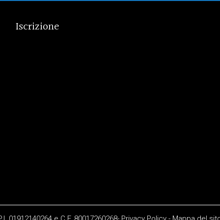
Iscrizione
 P.I. 01912140264 e C.F. 80017260268-
Privacy Policy
-
Mappa del sit