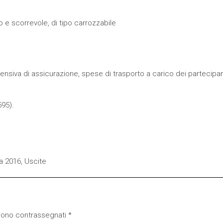
 e scorrevole, di tipo carrozzabile
nsiva di assicurazione, spese di trasporto a carico dei partecipant
595).
a 2016
,
Uscite
 sono contrassegnati
*