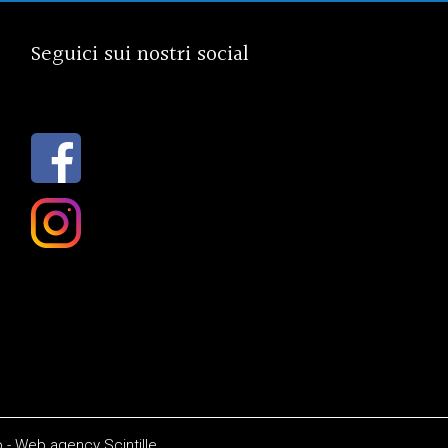
Seguici sui nostri social
o
-
Web agency
Scintille