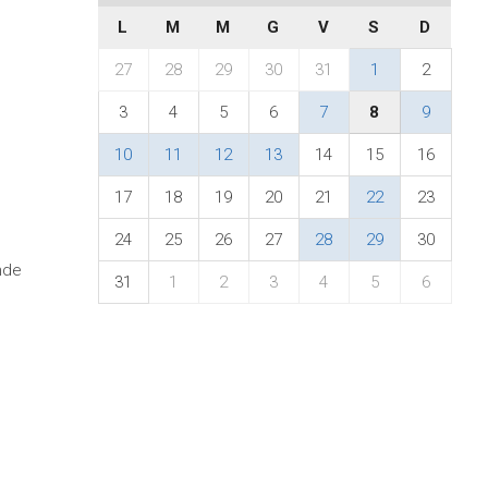
L
M
M
G
V
S
D
27
28
29
30
31
1
2
3
4
5
6
7
8
9
10
11
12
13
14
15
16
17
18
19
20
21
22
23
24
25
26
27
28
29
30
nde
31
1
2
3
4
5
6