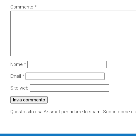
Commento
*
Nome
*
Email
*
Sito web
Questo sito usa Akismet per ridurre lo spam.
Scopri come i tu