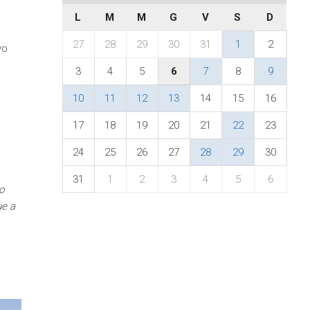
L
M
M
G
V
S
D
27
28
29
30
31
1
2
vo
3
4
5
6
7
8
9
10
11
12
13
14
15
16
17
18
19
20
21
22
23
24
25
26
27
28
29
30
31
1
2
3
4
5
6
o
ue a