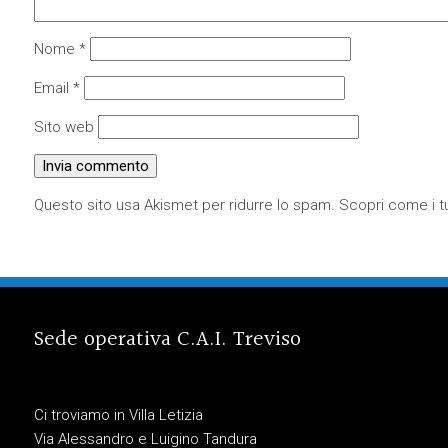
Nome
*
Email
*
Sito web
Questo sito usa Akismet per ridurre lo spam.
Scopri come i tu
Sede operativa C.A.I. Treviso
Ci troviamo in Villa Letizia
Via Alessandro e Luigino Tandura