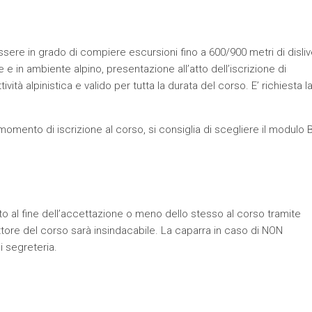
sere in grado di compiere escursioni fino a 600/900 metri di dislive
e e in ambiente alpino, presentazione all’atto dell’iscrizione di
vità alpinistica e valido per tutta la durata del corso. E’ richiesta l
omento di iscrizione al corso, si consiglia di scegliere il modulo 
itto al fine dell’accettazione o meno dello stesso al corso tramite
rettore del corso sarà insindacabile. La caparra in caso di NON
i segreteria.