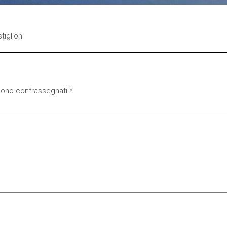
iglioni
 sono contrassegnati
*