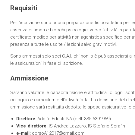
Requisiti
Per l’iscrizione sono buona preparazione fisico-atletica per es
assenza di timori e blocchi psicologici verso l’attività in paret
certificato medico per attività non agonistica specifico per atti
presenza a tutte le uscite / lezioni salvo gravi motivi.
Sono ammessi solo soci C.A.I. chi non lo è può associarsi al m
le assicurazioni in fase di iscrizione.
Ammissione
Saranno valutate le capacità fisiche e attitudinali di ogni iscr
colloquio e curriculum dell’attività fatta. La decisione del di
ammissione sarà restituita dedotte le spese assicurative e d
Direttore
: Adolfo Eduati INA (cell: 335 6391969)
Vice-direttore:
IS Andrea Lazzaro, IS Stefano Serafin
e-mail:
corsoA12017@gmail.com