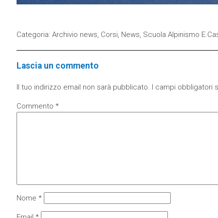
Categoria:
Archivio news
,
Corsi
,
News
,
Scuola Alpinismo E.Cast
Lascia un commento
Il tuo indirizzo email non sarà pubblicato.
I campi obbligatori
Commento
*
Nome
*
Email
*