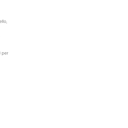
llo,
a
B per