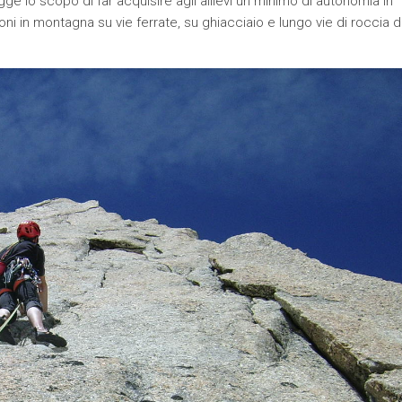
igge lo scopo di far acquisire agli allievi un minimo di autonomia in
ni in montagna su vie ferrate, su ghiacciaio e lungo vie di roccia d