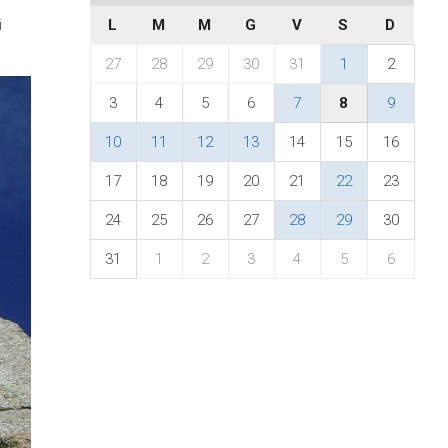
i
L
M
M
G
V
S
D
27
28
29
30
31
1
2
3
4
5
6
7
8
9
10
11
12
13
14
15
16
17
18
19
20
21
22
23
24
25
26
27
28
29
30
31
1
2
3
4
5
6