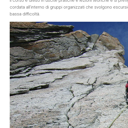
Il corso è diviso in uscite pratiche e lezioni teoriche e si pref
cordata all’interno di gruppi organizzati che svolgono escursio
bassa difficoltà.