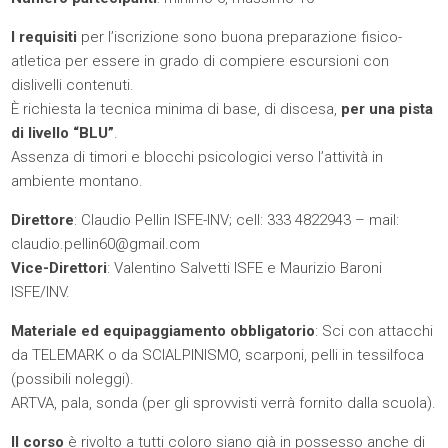
I requisiti
per l’iscrizione sono buona preparazione fisico-
atletica per essere in grado di compiere escursioni con
dislivelli contenuti.
È richiesta la tecnica minima di base, di discesa,
per una pista
di livello “BLU”
.
Assenza di timori e blocchi psicologici verso l’attività in
ambiente montano.
Direttore
: Claudio Pellin ISFE-INV; cell: 333 4822943 – mail:
claudio.pellin60@gmail.com
Vice-Direttori
: Valentino Salvetti ISFE e Maurizio Baroni
ISFE/INV.
Materiale ed equipaggiamento obbligatorio
: Sci con attacchi
da TELEMARK o da SCIALPINISMO, scarponi, pelli in tessilfoca
(possibili noleggi).
ARTVA, pala, sonda (per gli sprovvisti verrà fornito dalla scuola).
Il corso
è rivolto a tutti coloro siano già in possesso anche di