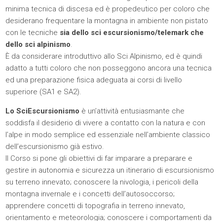
minima tecnica di discesa ed è propedeutico per coloro che
desiderano frequentare la montagna in ambiente non pistato
con le tecniche
sia dello sci escursionismo/telemark che
dello sci alpinismo
.
È da considerare introduttivo allo Sci Alpinismo, ed è quindi
adatto a tutti coloro che non posseggono ancora una tecnica
ed una preparazione fisica adeguata ai corsi di livello
superiore (SA1 e SA2).
Lo SciEscursionismo
è un’attività entusiasmante che
soddisfa il desiderio di vivere a contatto con la natura e con
l’alpe in modo semplice ed essenziale nell’ambiente classico
dell’escursionismo già estivo.
Il Corso si pone gli obiettivi di far imparare a preparare e
gestire in autonomia e sicurezza un itinerario di escursionismo
su terreno innevato; conoscere la nivologia, i pericoli della
montagna invernale e i concetti dell’autosoccorso;
apprendere concetti di topografia in terreno innevato,
orientamento e meteorologia; conoscere i comportamenti da